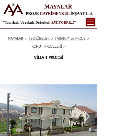
M
R
AYALA
PROJE
GAYRİMENKUL
İNŞAAT Ltd.
"Tasarladı, Uyguladı, Değerledi,
SATIYORRR..!
"
MAYALAR
>
TECRÜBELER
>
TASARIM ve PROJE
>
KONUT PROJELERİ
>
VİLLA 1 PROJESİ