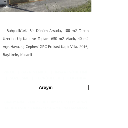
Bahçecik'teki Bir Dönüm Arsada, 180 m2 Taban
Üzerine Üç Katlı ve Toplam 650 m2 Alanlı, 40 m2
Açık Havuzlu, Cephesi GRC Prekast Kaplı Villa. 2016,
Başiskele, Kocaeli
PROJE
|
GAYRİMENKUL
|
İNŞAAT YÖNETİMİ
|
SÖZLEŞME
|
TECRÜBELER
|
HAKKINDA
Arayın
Gayrimenkul Yatırımı Bir
Bulmaca
, İnşaat Süreci
İse Bir
Kaostur
. Kalite-Zaman-Maliyet Hedefinde
Süreci Yönetmek,
Uzmanlık Alanımızdır
.
Bilgi Talebi