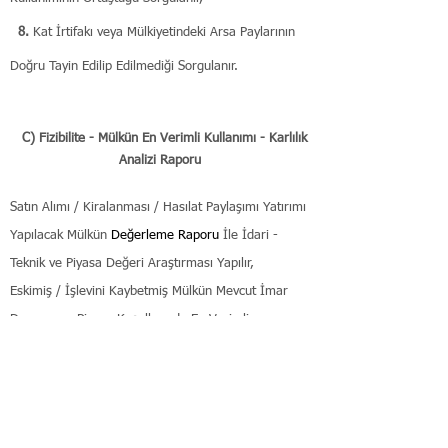
8.
Kat İrtifakı veya Mülkiyetindeki Arsa Paylarının
Doğru Tayin Edilip Edilmediği Sorgulanır.
C) Fizibilite - Mülkün En Verimli Kullanımı - Karlılık
Analizi Raporu
Satın Alımı / Kiralanması / Hasılat Paylaşımı Yatırımı
Yapılacak Mülkün
Değerleme Raporu
İle
İdari -
Teknik ve Piyasa Değeri Araştırması Yapılır,
Eskimiş / İşlevini Kaybetmiş Mülkün Mevcut İmar
Durumu ve Piyasa Koşullarında En Verimli
Kullanılabileceği Renovasyon Proje Modellerinden
Her Birinin Yatırım Maliyetleri Hesaplanır,
Proje Modellerin Nakit Akış Tablolarında Çıkan, Net
Bugünkü Değer ( NPV ) ve İç Verimlilik Oranı ( IRR )