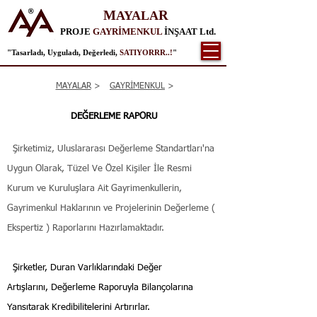
M
R
AYALA
PROJE
GAYRİMENKUL
İNŞAAT Ltd.
"Tasarladı, Uyguladı, Değerledi,
SATIYORRR..!
"
MAYALAR
>
GAYRİMENKUL
>
DEĞERLEME RAPORU
Şirketimiz, Uluslararası Değerleme Standartları'na
Uygun Olarak, Tüzel Ve Özel Kişiler İle Resmi
Kurum ve Kuruluşlara Ait Gayrimenkullerin,
Gayrimenkul Haklarının ve Projelerinin Değerleme (
Ekspertiz ) Raporlarını Hazırlamaktadır.
Şirketler, Duran Varlıklarındaki Değer
Artışlarını,
Değerleme
Raporuyla Bilançolarına
Yansıtarak Kredibilitelerini Artırırlar.