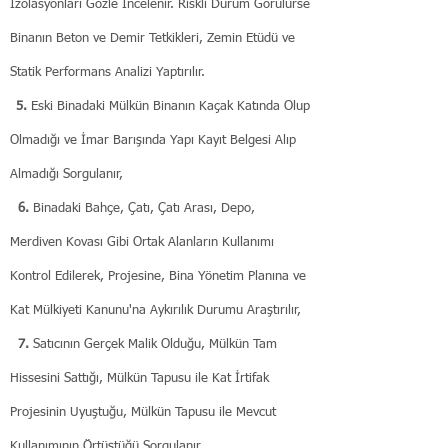
İzolasyonları Gözle İncelenir. Riskli Durum Görülürse
Binanın Beton ve Demir Tetkikleri, Zemin Etüdü ve
Statik Performans Analizi Yaptırılır.
5.
Eski Binadaki Mülkün Binanın Kaçak Katında Olup
Olmadığı ve İmar Barışında Yapı Kayıt Belgesi Alıp
Almadığı Sorgulanır,
6.
Binadaki Bahçe, Çatı, Çatı Arası, Depo,
Merdiven Kovası Gibi Ortak Alanların Kullanımı
Kontrol Edilerek, Projesine, Bina Yönetim Planına ve
Kat Mülkiyeti Kanunu'na Aykırılık Durumu Araştırılır,
7.
Satıcının Gerçek Malik Olduğu, Mülkün Tam
Hissesini Sattığı, Mülkün Tapusu ile Kat İrtifak
Projesinin Uyuştuğu, Mülkün Tapusu ile Mevcut
Kullanımının Örtüştüğü Sorgulanır,