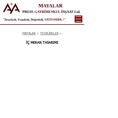
M
R
AYALA
PROJE
GAYRİMENKUL
İNŞAAT Ltd.
"Tasarladı, Uyguladı, Değerledi,
SATIYORRR..!
"
MAYALAR
>
TECRÜBELER
>
İÇ MEKAN TASARIMI
Fırın ve Unlu Mamüller 1
Fırın ve Unlu Mamüller 2
Simit Sarayı
Cafe ve Restaurant