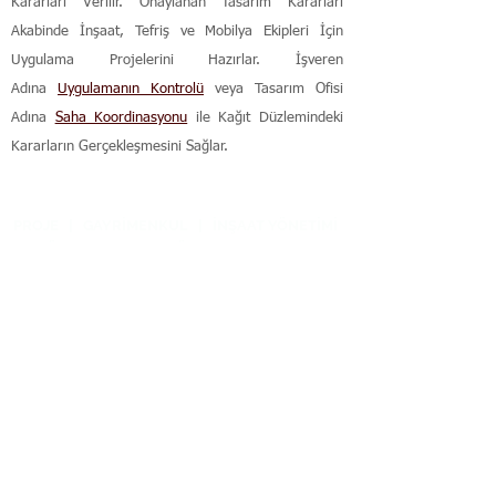
Kararları Verilir. Onaylanan Tasarım Kararları
Akabinde İnşaat, Tefriş ve Mobilya Ekipleri İçin
Uygulama Projelerini Hazırlar. İşveren
Adına
Uygulamanın Kontrolü
veya Tasarım Ofisi
Adına
Saha Koordinasyonu
ile Kağıt Düzlemindeki
Kararların Gerçekleşmesini Sağlar.
PROJE
|
GAYRİMENKUL
|
İNŞAAT YÖNETİMİ
|
SÖZLEŞME
|
TECRÜBELER
|
HAKKINDA
Arayın
Gayrimenkul Yatırımı Bir
Bulmaca
, İnşaat Süreci
İse Bir
Kaostur
. Kalite-Zaman-Maliyet Hedefinde
Süreci Yönetmek,
Uzmanlık Alanımızdır
.
Bilgi Talebi
Ofis Konumu