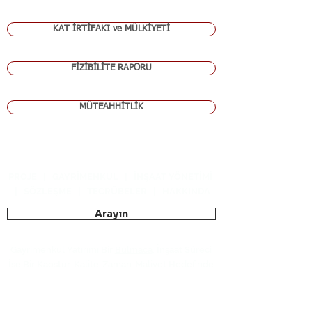
KAT İRTİFAKI ve MÜLKİYETİ
FİZİBİLİTE RAPORU
MÜTEAHHİTLİK
PROJE
|
GAYRİMENKUL
|
İNŞAAT YÖNETİMİ
|
SÖZLEŞME
|
TECRÜBELER
|
HAKKINDA
Arayın
Gayrimenkul Yatırımı Bir
Bulmaca
, İnşaat Süreci
İse Bir
Kaostur
. Kalite-Zaman-Maliyet Hedefinde
Süreci Yönetmek,
Uzmanlık Alanımızdır
.
Bilgi Talebi