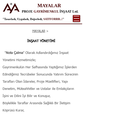
M
R
AYALA
PROJE
GAYRİMENKUL
İNŞAAT Ltd.
"Tasarladı, Uyguladı, Değerledi,
SATIYORRR..!
"
MAYALAR
>
İNŞAAT YÖNETİMİ
"
Nota Çalma
" Olarak Adlandırdığımız İnşaat
Yönetimi Hizmetimizle;
Gayrimenkulün Her Safhasında Yaptığımız İşlerden
Edindiğimiz Tecrübeler Sonucunda Yatırım Sürecinin
Tarafları Olan
İdareler, Proje Müellifleri, Yapı
Denetim, Müteahhitler ve Ustalar ile Emlakçıların
İşini ve Dilini İyi Bilir ve Konuşur,
Böylelikle Taraflar Arasında Sağlıklı Bir İletişim
Köprüsü Kurar,