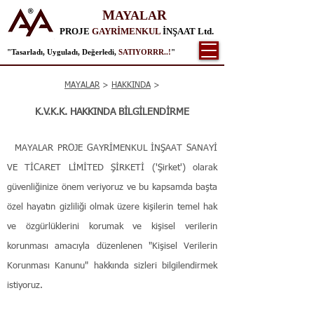
M
R
AYALA
PROJE
GAYRİMENKUL
İNŞAAT Ltd.
"Tasarladı, Uyguladı, Değerledi,
SATIYORRR..!
"
MAYALAR
>
HAKKINDA
>
K.V.K.K. HAKKINDA BİLGİLENDİRME
MAYALAR PROJE GAYRİMENKUL İNŞAAT SANAYİ
VE TİCARET LİMİTED ŞİRKETİ ('Şirket') olarak
güvenliğinize önem veriyoruz ve bu kapsamda başta
özel hayatın gizliliği olmak üzere kişilerin temel hak
ve özgürlüklerini korumak ve kişisel verilerin
korunması amacıyla düzenlenen "Kişisel Verilerin
Korunması Kanunu" hakkında sizleri bilgilendirmek
istiyoruz.