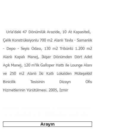
Urla'daki 47 Dönümlük Arazide, 10 At Kapasiteli,
Çelik Konstrüksiyonlu 700 m2 Alanlı Tavla - Samanlık
- Depo - Seyis Odası, 130 m2 Tribünlü 1.200 m2
Alanlı Kapalı Manej, İkişer Dönümden Dört Adet
Açık Manej, 120 m'lik Galloper Hattı ile Lounge Alanı
ve 250 m2 Alanlı İki Katlı Lokalden Müteşekkil
Binicilik Tesisinin Dizayn Ofis
Hizmetlerinin Yürütülmesi. 2005, İzmir
PROJE
|
GAYRİMENKUL
|
İNŞAAT YÖNETİMİ
|
SÖZLEŞME
|
TECRÜBELER
|
HAKKINDA
Arayın