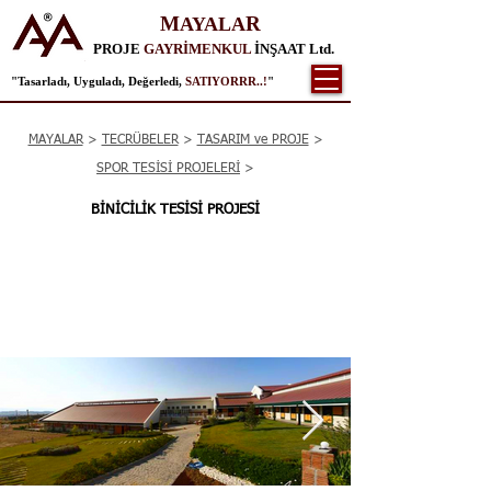
M
R
AYALA
PROJE
GAYRİMENKUL
İNŞAAT Ltd.
"Tasarladı, Uyguladı, Değerledi,
SATIYORRR..!
"
MAYALAR
>
TECRÜBELER
>
TASARIM ve PROJE
>
SPOR TESİSİ PROJELERİ
>
BİNİCİLİK TESİSİ PROJESİ