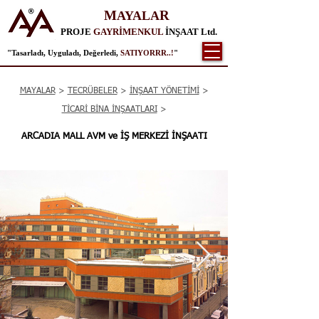
M
R
AYALA
PROJE
GAYRİMENKUL
İNŞAAT Ltd.
"Tasarladı, Uyguladı, Değerledi,
SATIYORRR..!
"
MAYALAR
>
TECRÜBELER
>
İNŞAAT YÖNETİMİ
>
TİCARİ BİNA İNŞAATLARI
>
ARCADIA MALL AVM ve İŞ MERKEZİ İNŞAATI